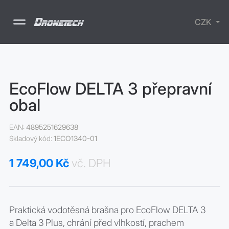
CZK
Drony
EcoFlow DELTA 3 přepravní
Příslušenství
obal
Školení
Nabíjecí
stanice
SURVIVAL -
EAN:
4895251629638
lékarničky
Skladový kód:
1ECO1340-01
Elektrické
koloběžky
1 749,00 Kč
vč. DPH
Praktická vodotěsná brašna pro EcoFlow DELTA 3
a Delta 3 Plus, chrání před vlhkostí, prachem