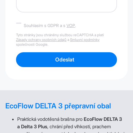
Souhlasím s GDPR a s
VOP
.
Tyto stránky jsou chráněny službou reCAPTCHA a platí
Zásady ochrany osobních údajů
a
Smluvní podmínky
společnosti Google.
Odeslat
EcoFlow DELTA 3 přepravní obal
Praktická vodotěsná brašna pro
EcoFlow DELTA 3
a Delta 3 Plus
, chrání před vlhkostí, prachem