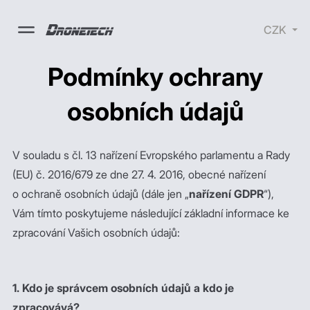
CZK
Podmínky ochrany
osobních údajů
Drony
Příslušenství
Školení
Nabíjecí
V souladu s čl. 13 nařízení Evropského parlamentu a Rady
stanice
SURVIVAL -
(EU) č. 2016/679 ze dne 27. 4. 2016, obecné nařízení
lékarničky
o ochraně osobních údajů (dále jen „
nařízení GDPR
“),
Elektrické
koloběžky
Vám tímto poskytujeme následující základní informace ke
zpracování Vašich osobních údajů:
1. Kdo je správcem osobních údajů a kdo je
zpracovává?