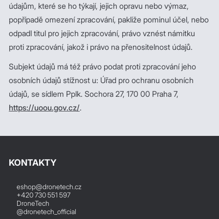
údajům, které se ho týkají, jejich opravu nebo výmaz,
popřípadě omezení zpracování, pakliže pominul účel, nebo
odpadl titul pro jejich zpracování, právo vznést námitku
proti zpracování, jakož i právo na přenositelnost údajů.
Subjekt údajů má též právo podat proti zpracování jeho
osobních údajů stížnost u: Úřad pro ochranu osobních
údajů, se sídlem Pplk. Sochora 27, 170 00 Praha 7,
https://uoou.gov.cz/
.
KONTAKTY
eshop@dronetech.cz
+420 730 551 597
DroneTech
@dronetech_official