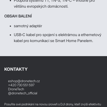
Podpora systémů TT, TN-S, TN-C – vhodné pro
většinu evropských domácností.
OBSAH BALENÍ
samotný adaptér
USB‑C kabel pro spojení s elektrárnou a ethernetový
kabel pro komunikaci se Smart Home Panelem.
KONTAKTY
eshop@dronetech.cz
+420 730 551 597
DroneTech
@dronetech_official
Posuňte své podnikání na novou úroveň s DJI drony, kteří zvýší efektivitu