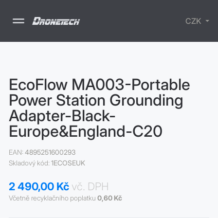
CZK
Drony
EcoFlow MA003-Portable
Příslušenství
Power Station Grounding
Školení
Nabíjecí
Adapter-Black-
stanice
SURVIVAL -
Europe&England-C20
lékarničky
Elektrické
koloběžky
EAN:
4895251600293
Skladový kód:
1ECOSEUK
2 490,00 Kč
vč. DPH
Včetně recyklačního poplatku
0,60 Kč