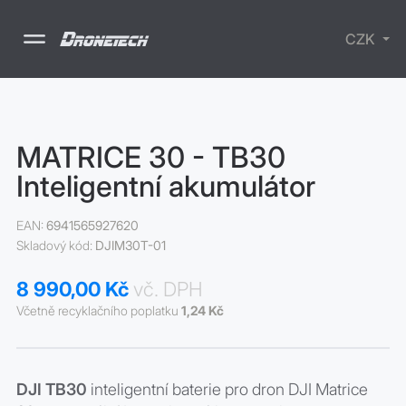
CZK
Drony
MATRICE 30 - TB30
Příslušenství
Inteligentní akumulátor
Školení
Nabíjecí
stanice
SURVIVAL -
EAN:
6941565927620
lékarničky
Skladový kód:
DJIM30T-01
Elektrické
koloběžky
8 990,00 Kč
vč. DPH
Včetně recyklačního poplatku
1,24 Kč
DJI TB30
inteligentní baterie pro dron DJI Matrice