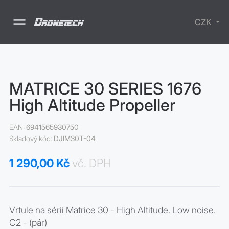
CZK
Drony
MATRICE 30 SERIES 1676
Příslušenství
High Altitude Propeller
Školení
Nabíjecí
stanice
SURVIVAL -
EAN:
6941565930750
lékarničky
Skladový kód:
DJIM30T-04
Elektrické
koloběžky
1 290,00 Kč
vč. DPH
Vrtule na sérii Matrice 30 - High Altitude. Low noise.
C2 - (pár)