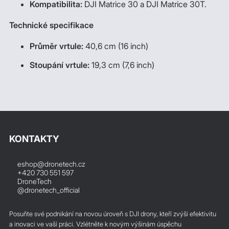
Kompatibilita:
DJI Matrice 30 a DJI Matrice 30T.
Technické specifikace
Průměr vrtule:
40,6 cm (16 inch)
Stoupání vrtule:
19,3 cm (7,6 inch)
KONTAKTY
eshop@dronetech.cz
+420 730 551 597
DroneTech
@dronetech_official
Posuňte své podnikání na novou úroveň s DJI drony, kteří zvýší efektivitu
a inovaci ve vaší práci. Vzlétněte k novým výšinám úspěchu