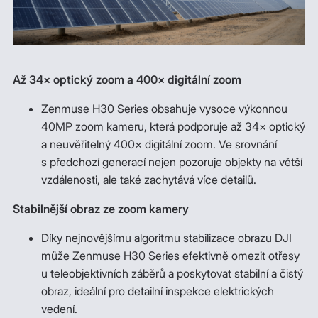
Až 34× optický zoom a 400× digitální zoom
Zenmuse H30 Series obsahuje vysoce výkonnou
40MP zoom kameru, která podporuje až 34× optický
a neuvěřitelný 400× digitální zoom. Ve srovnání
s předchozí generací nejen pozoruje objekty na větší
vzdálenosti, ale také zachytává více detailů.
Stabilnější obraz ze zoom kamery
Díky nejnovějšímu algoritmu stabilizace obrazu DJI
může Zenmuse H30 Series efektivně omezit otřesy
u teleobjektivních záběrů a poskytovat stabilní a čistý
obraz, ideální pro detailní inspekce elektrických
vedení.