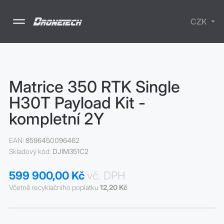
CZK
Drony
Matrice 350 RTK Single
Příslušenství
H30T Payload Kit -
Školení
Nabíjecí
kompletní 2Y
stanice
SURVIVAL -
lékarničky
Elektrické
EAN:
8596450096462
koloběžky
Skladový kód:
DJIM351C2
599 900,00 Kč
vč. DPH
Včetně recyklačního poplatku
12,20 Kč