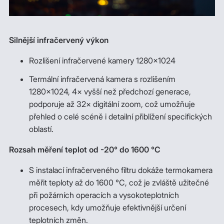
Silnější infračervený výkon
Rozlišení infračervené kamery 1280×1024
Termální infračervená kamera s rozlišením
1280×1024, 4× vyšší než předchozí generace,
podporuje až 32× digitální zoom, což umožňuje
přehled o celé scéně i detailní přiblížení specifických
oblastí.
Rozsah měření teplot od -20° do 1600 °C
S instalací infračerveného filtru dokáže termokamera
měřit teploty až do 1600 °C, což je zvláště užitečné
při požárních operacích a vysokoteplotních
procesech, kdy umožňuje efektivnější určení
teplotních změn.