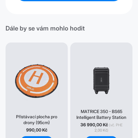
Dále by se vám mohlo hodit
MATRICE 350 - BS65
Přistávací plocha pro
Intelligent Battery Station
drony (95cm)
36 990,00 Kč
(vč. PHE
990,00 Kč
2,00 Kč
)