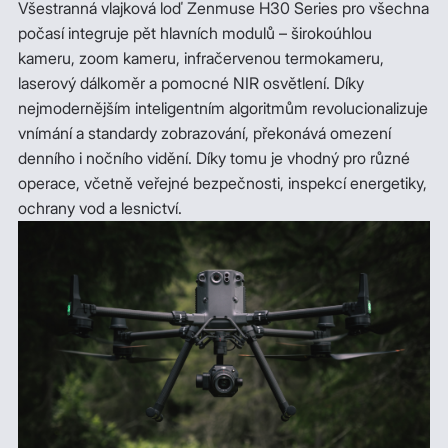
Všestranná vlajková loď Zenmuse H30 Series pro všechna
počasí integruje pět hlavních modulů – širokoúhlou
kameru, zoom kameru, infračervenou termokameru,
laserový dálkoměr a pomocné NIR osvětlení. Díky
nejmodernějším inteligentním algoritmům revolucionalizuje
vnímání a standardy zobrazování, překonává omezení
denního i nočního vidění. Díky tomu je vhodný pro různé
operace, včetně veřejné bezpečnosti, inspekcí energetiky,
ochrany vod a lesnictví.