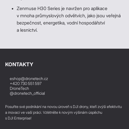
Zenmuse H30 Series je navržen pro aplikace
v mnoha průmyslových odvětvích, jako jsou veřejná
bezpečnost, energetika, vodní hospodářství
a lesnictví.
KONTAKTY
eshop@dronetech.cz
+420 730 551 597
DroneTech
@dronetech_official
Posuňte své podnikání na novou úroveň s DJI drony, kteří zvýší efektivitu
a inovaci ve vaší práci. Vzlétněte k novým výšinám úspěchu
s DJI Enterprise!