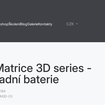
CZK
-shop
Školení
Blog
Galerie
Kontakty
rony
íslušenství
olení
bíjecí stanice
RVIVAL - lékarničky
ektrické koloběžky
Matrice 3D series -
adní baterie
5164
IM3D-03