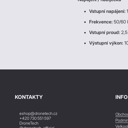
Vstupní napájení:
Frekvence:
50/60 
Vstupní proud:
2,5
Výstupní výkon:
1
KONTAKTY
INF
eshop@dronetech.cz
Obchod
+420 730 551 597
Podmín
DroneTech
Velkoo
@dronetech_official