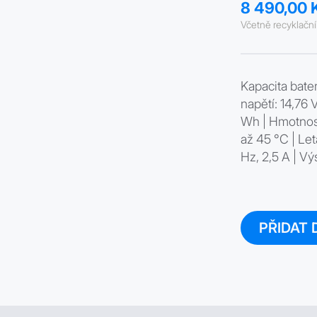
8 490,00 
Včetně recyklačn
Kapacita bater
napětí: 14,76
Wh | Hmotnost:
až 45 °C | Le
Hz, 2,5 A | V
PŘIDAT 