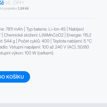
Kč
vč. DPH
ího poplatku
1,24 Kč
ie: 7811 mAh | Typ baterie: Li-Ion 4S | Nabíjecí
 V | Chemické složení: LiNiMnCoO2 | Energie: 115,2
 544 g | Počet cyklů: 400 | Teplota nabíjení: 5 °C
tadlo: Vstupní napájení: 100 až 240 V (AC), 50/60
ýstupní výkon: 100 W (celkem)
DO KOŠÍKU