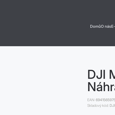
Domů
O nás
E
D
Př
Šk
Na
SU
El
DJI 
Náhr
EAN:
694156597
Skladový kód:
DJ