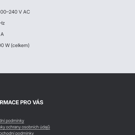
100–240 V AC
Hz
 A
00 W (celkem)
ORMACE PRO VÁS
ní podmínky
ky ochrany osobních údajů
bchodní podmínky