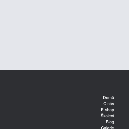
Domů
O nás
E-shop
Školení
Blog
Galerie