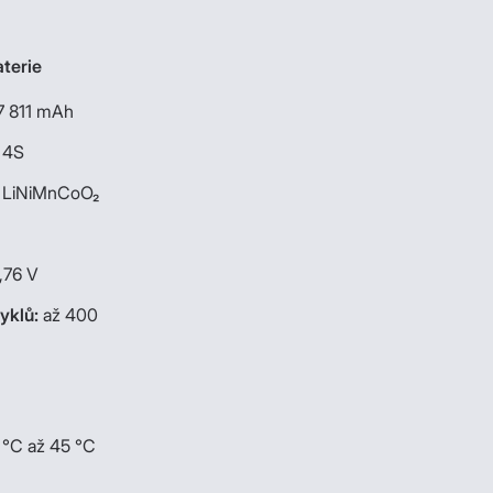
terie
7 811 mAh
 4S
LiNiMnCoO₂
,76 V
cyklů:
až 400
 °C až 45 °C