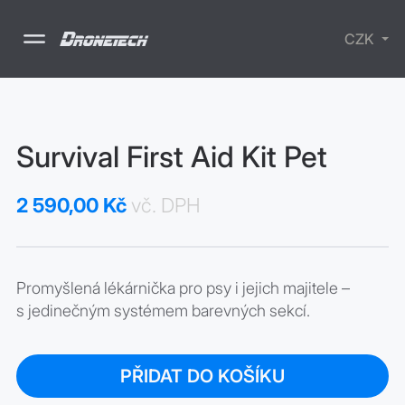
CZK
Drony
Survival First Aid Kit Pet
Příslušenství
Školení
Nabíjecí
2 590,00 Kč
vč. DPH
stanice
SURVIVAL -
lékarničky
Elektrické
koloběžky
Promyšlená lékárnička pro psy i jejich majitele –
s jedinečným systémem barevných sekcí.
PŘIDAT DO KOŠÍKU