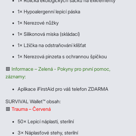
1× Rolička ekologických sáčků na exkrementy
1× Hypoalergenní lepicí páska
1× Nerezové nůžky
1× Silikonová miska (skládací)
1× Lžička na odstraňování klíšťat
1× Nerezová pinzeta s ochrannou špičkou
🟩
Informace – Zelená - Pokyny pro první pomoc,
záznamy:
Aplikace iFirstAid pro váš telefon ZDARMA
SURVIVAL Wallet™ obsah:
🟥
Trauma – Červená
50× Lepicí náplasti, sterilní
3× Náplasťové stehy, sterilní