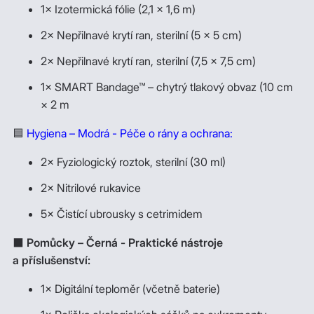
1× Izotermická fólie (2,1 × 1,6 m)
2× Nepřilnavé krytí ran, sterilní (5 × 5 cm)
2× Nepřilnavé krytí ran, sterilní (7,5 × 7,5 cm)
1× SMART Bandage™ – chytrý tlakový obvaz (10 cm
× 2 m
🟦
Hygiena – Modrá - Péče o rány a ochrana:
2× Fyziologický roztok, sterilní (30 ml)
2× Nitrilové rukavice
5× Čistící ubrousky s cetrimidem
⬛
Pomůcky – Černá - Praktické nástroje
a příslušenství:
1× Digitální teploměr (včetně baterie)