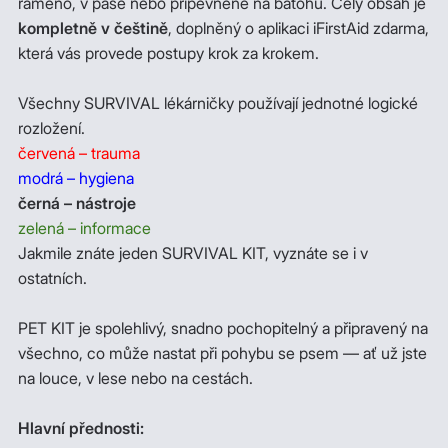
rameno, v pase nebo připevněné na batohu. Celý obsah je
kompletně v češtině
, doplněný o aplikaci iFirstAid zdarma,
která vás provede postupy krok za krokem.
Všechny SURVIVAL lékárničky používají jednotné logické
rozložení.
červená – trauma
modrá – hygiena
černá – nástroje
zelená – informace
Jakmile znáte jeden SURVIVAL KIT, vyznáte se i v
ostatních.
PET KIT je spolehlivý, snadno pochopitelný a připravený na
všechno, co může nastat při pohybu se psem — ať už jste
na louce, v lese nebo na cestách.
Hlavní přednosti: