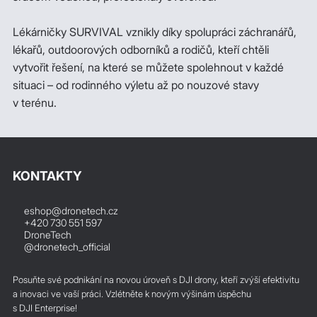
Lékárničky SURVIVAL vznikly díky spolupráci záchranářů,
lékařů, outdoorových odborníků a rodičů, kteří chtěli
vytvořit řešení, na které se můžete spolehnout v každé
situaci – od rodinného výletu až po nouzové stavy
v terénu.
KONTAKTY
eshop@dronetech.cz
+420 730 551 597
DroneTech
@dronetech_official
Posuňte své podnikání na novou úroveň s DJI drony, kteří zvýší efektivitu
a inovaci ve vaší práci. Vzlétněte k novým výšinám úspěchu
s DJI Enterprise!