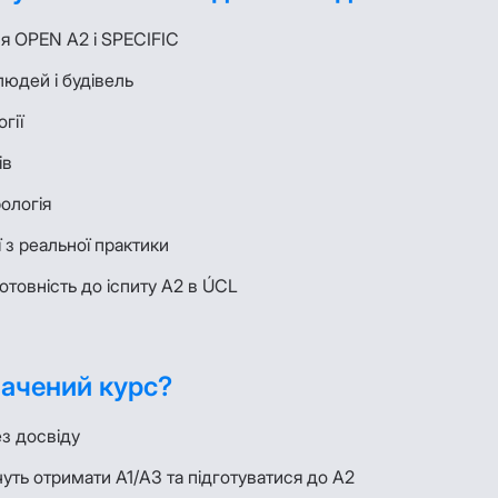
я OPEN A2 і SPECIFIC
юдей і будівель
гії
ів
ологія
ї з реальної практики
готовність до іспиту A2 в ÚCL
начений курс?
ез досвіду
очуть отримати A1/A3 та підготуватися до A2