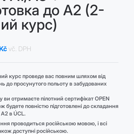
отовка до A2 (2-
ий курс)
 Kč
vč. DPH
ий курс проведе вас повним шляхом від
нь до просунутого польоту в забудованих
су ви отримаєте пілотний сертифікат OPEN
ож будете повністю підготовлені до складання
 A2 в ÚCL.
ання проводиться російською мовою, і всі
акож доступні російською.