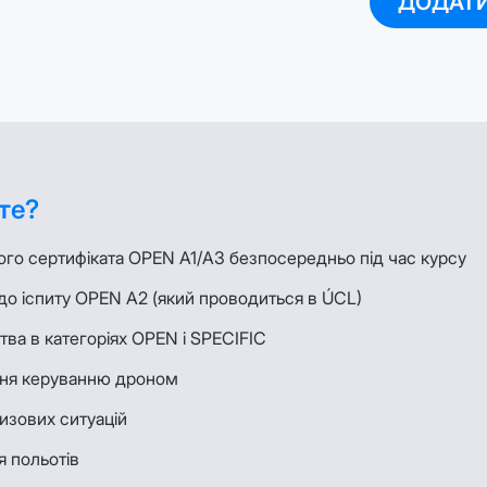
ДОДАТИ
те?
ого сертифіката OPEN A1/A3 безпосередньо під час курсу
до іспиту OPEN A2 (який проводиться в ÚCL)
ва в категоріях OPEN і SPECIFIC
ння керуванню дроном
изових ситуацій
я польотів