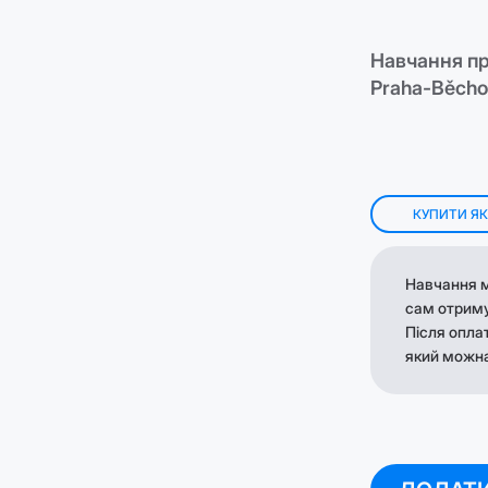
Навчання пр
Praha-Běcho
КУПИТИ Я
Навчання м
сам отрим
Після опла
який можна