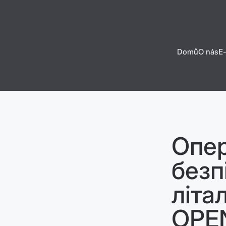
Domů
O nás
E
D
Př
Šk
Na
SU
El
Опе
безп
літа
OPEN