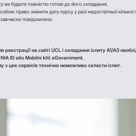
 ви будете повністю готові до його складання.
обою право змінити дату курсу у разі недостатньої кількост
е завчасно повідомлено.
я реєстрації на сайті ÚCL і складання іспиту A1/A3 необх
 NIA ID або Mobilní klíč eGovernment.
у з цих сервісів технічно неможливо скласти іспит.