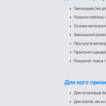
Законодавство дл
Польоти поблизу л
Основи метеороло
Зменшення ризик
Просунута метеор
Практичні сценарі
Результат: повна 
Для кого приз
Для початківців б
Для пілотів, які х