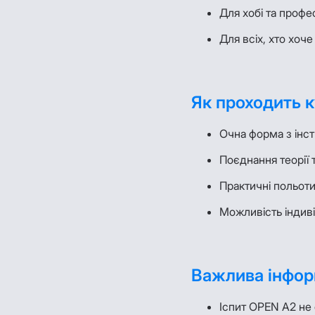
Для хобі та профе
Для всіх, хто хоче
Як проходить 
Очна форма з інс
Поєднання теорії 
Практичні польот
Можливість індиві
Важлива інфор
Іспит OPEN A2 не є