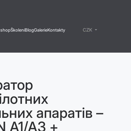
CZK
-shop
Školení
Blog
Galerie
Kontakty
rony
íslušenství
olení
bíjecí stanice
RVIVAL - lékarničky
ektrické koloběžky
ратор
ілотних
льних апаратів –
 A1/A3 +