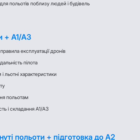
для польотів поблизу людей і будівель
и + A1/A3
правила експлуатації дронів
дальність пілота
і льотні характеристики
ту
ня польотам
сть і складання A1/A3
нуті польоти + підготовка до A2