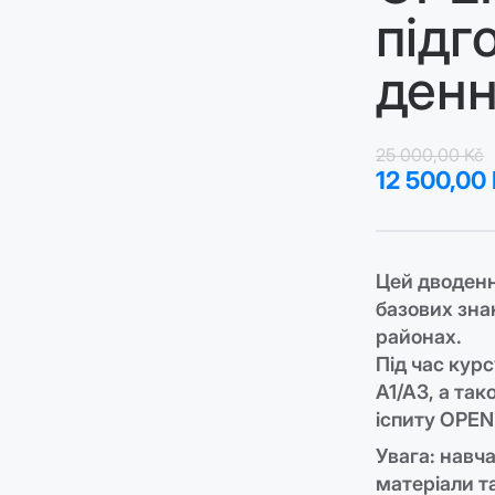
підг
денн
25 000,00 Kč
12 500,00
Цей дводенн
базових зна
районах.
Під час кур
A1/A3, а так
іспиту OPEN
Увага: навч
матеріали т