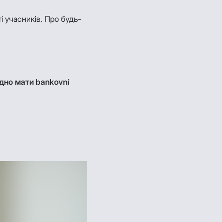
і учасників. Про будь-
ідно мати bankovní