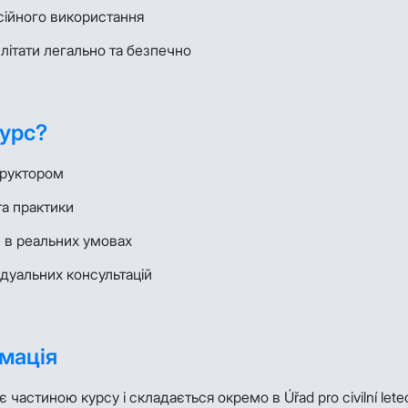
сійного використання
 літати легально та безпечно
курс?
труктором
та практики
и в реальних умовах
дуальних консультацій
мація
 частиною курсу і складається окремо в Úřad pro civilní letec